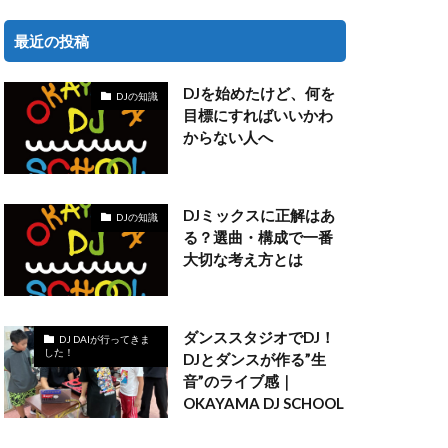
最近の投稿
DJを始めたけど、何を
DJの知識
目標にすればいいかわ
からない人へ
DJミックスに正解はあ
DJの知識
る？選曲・構成で一番
大切な考え方とは
ダンススタジオでDJ！
DJ DAIが行ってきま
した！
DJとダンスが作る”生
音”のライブ感｜
OKAYAMA DJ SCHOOL