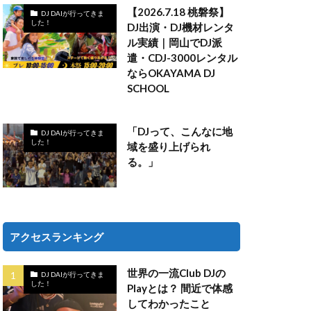
【2026.7.18 桃磐祭】
DJ DAIが行ってきま
した！
DJ出演・DJ機材レンタ
ル実績｜岡山でDJ派
遣・CDJ-3000レンタル
ならOKAYAMA DJ
SCHOOL
「DJって、こんなに地
DJ DAIが行ってきま
した！
域を盛り上げられ
る。」
アクセスランキング
世界の一流Club DJの
DJ DAIが行ってきま
した！
Playとは？ 間近で体感
してわかったこと