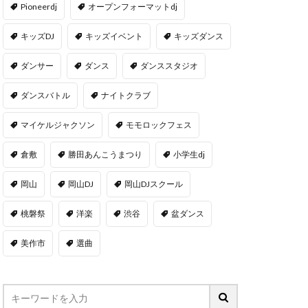
Pioneerdj
オープンフォーマットdj
キッズDJ
キッズイベント
キッズダンス
ダンサー
ダンス
ダンススタジオ
ダンスバトル
ナイトクラブ
マイケルジャクソン
モモロックフェス
倉敷
勝田あんこうまつり
小学生dj
岡山
岡山DJ
岡山DJスクール
桃磐祭
洋楽
渋谷
盆ダンス
美作市
選曲