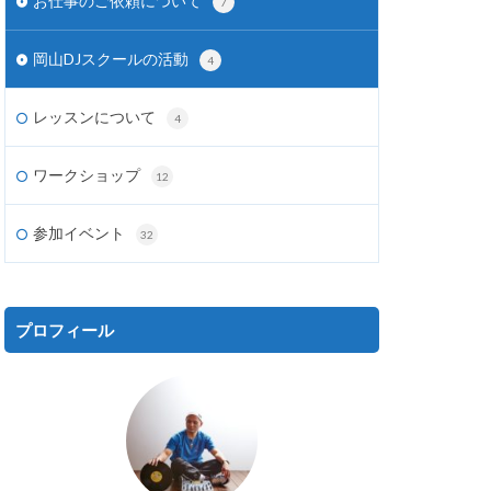
お仕事のご依頼について
7
岡山DJスクールの活動
4
レッスンについて
4
ワークショップ
12
参加イベント
32
プロフィール