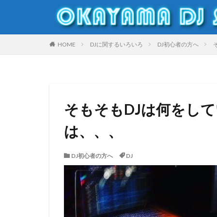
DJ
岡山DJスクール
HOME
DJに関するいろいろ
DJ初心者の方へ
カテゴリー
そもそもDJは何をして
タグ
は、、、
Clubdj
倉敷
ダンスバトル
DJ初心者の方へ
DJ
オープンフォーマッ
盆ダンス
美
DJスクール
DJ機材レンタル
MichaelJackson