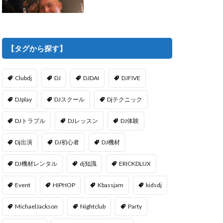
【タグから探す】
Clubdj
DJ
DJDAI
DJFIVE
DJplay
DJスクール
Djテクニック
DJトラブル
DJレッスン
DJ体験
Dj出演
DJ初心者
DJ機材
DJ機材レンタル
dj知識
ERICKDLUX
Event
HIPHOP
Kbassjam
kidsdj
MichaelJackson
Nightclub
Party