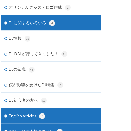
オリジナルグッズ・ロゴ作成
2
DJに関するいろいろ
4
DJ情報
13
DJ DAIが行ってきました！
21
DJの知識
45
僕が影響を受けたDJ特集
5
DJ初心者の方へ
18
English articles
2