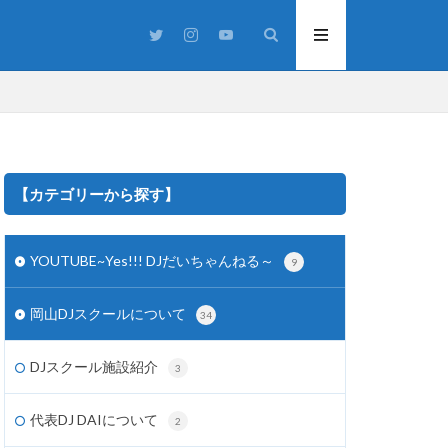
【カテゴリーから探す】
YOUTUBE~Yes!!! DJだいちゃんねる～
9
スタジオ
うまつり
岡山DJスクールについて
34
洋楽
渋谷
IVE
DJplay
DJスクール施設紹介
3
J機材
Party
j
代表DJ DAIについて
2