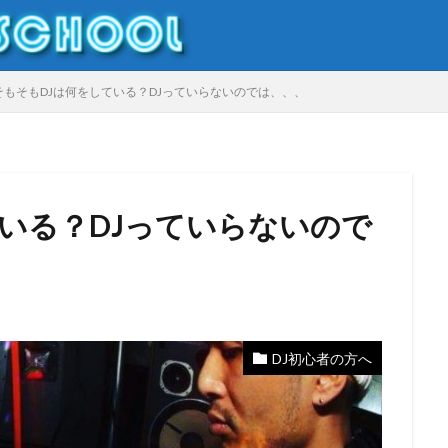
DJやり方
DJ初心者
DJ入門
そもそもDJは何をしている？DJっていらないのでは、、、
いる？DJっていらないので
キッズイベント
キッズダンス
ダンサー
ダンス
ダンス
ナイトクラブ
マイケルジャクソン
モモロックフェス
勝田あんこ
トdj
小学生dj
岡山
岡山DJ
岡山DJスクール
桃磐祭
作市
キッズDJ
Pioneerdj
DJ
DJ初心者
DJDAI
DJF
DJ初心者の方へ
Djテクニック
DJトラブル
DJレッスン
DJ体験
Dj出演
D
dj知識
ERICKDLUX
Event
HIPHOP
Kbassjam
kidsd
Nightclub
選曲