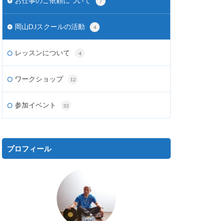
お仕事のご依頼について
7
岡山DJスクールの活動
4
レッスンについて
4
ワークショップ
12
参加イベント
32
プロフィール