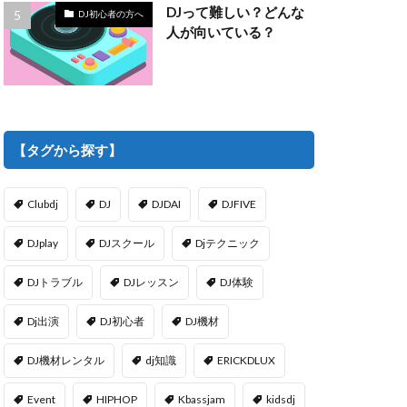
DJって難しい？どんな
DJ初心者の方へ
人が向いている？
【タグから探す】
Clubdj
DJ
DJDAI
DJFIVE
DJplay
DJスクール
Djテクニック
DJトラブル
DJレッスン
DJ体験
Dj出演
DJ初心者
DJ機材
DJ機材レンタル
dj知識
ERICKDLUX
Event
HIPHOP
Kbassjam
kidsdj