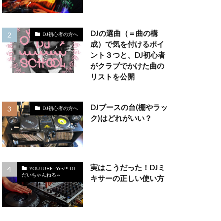
DJの選曲（＝曲の構
DJ初心者の方へ
成）で気を付けるポイ
ント３つと、DJ初心者
がクラブでかけた曲の
リストを公開
DJブースの台(棚やラッ
DJ初心者の方へ
ク)はどれがいい？
実はこうだった！DJミ
YOUTUBE~Yes!!! DJ
だいちゃんねる～
キサーの正しい使い方