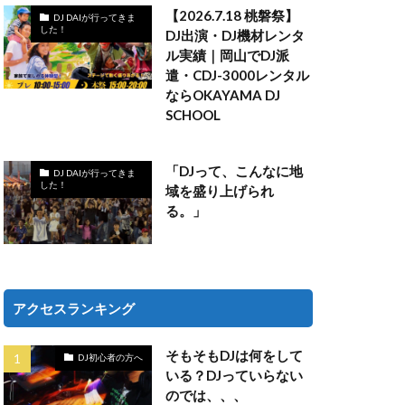
【2026.7.18 桃磐祭】
DJ DAIが行ってきま
した！
DJ出演・DJ機材レンタ
ル実績｜岡山でDJ派
遣・CDJ-3000レンタル
ならOKAYAMA DJ
SCHOOL
「DJって、こんなに地
DJ DAIが行ってきま
した！
域を盛り上げられ
る。」
アクセスランキング
そもそもDJは何をして
DJ初心者の方へ
いる？DJっていらない
のでは、、、