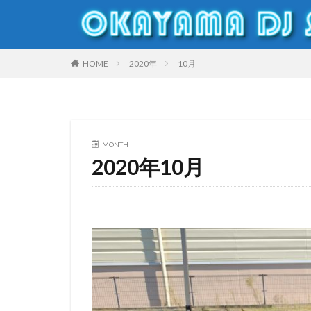
DJ
岡山DJスクール
HOME
2020年
10月
カテゴリー
MONTH
タグ
2020年10月
Clubdj
倉敷
ダンスバトル
オープンフォーマッ
盆ダンス
美
DJスクール
DJ機材レンタル
MichaelJackson