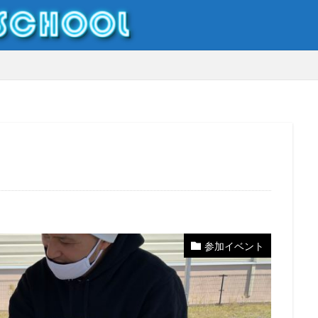
DJやり方
DJ初心者
DJ入門
キッズイベント
キッズダンス
ダンサー
ダンス
ダンス
ナイトクラブ
マイケルジャクソン
モモロックフェス
勝田あんこ
トdj
小学生dj
岡山
岡山DJ
岡山DJスクール
桃磐祭
参加イベント
作市
キッズDJ
Pioneerdj
DJ
DJ初心者
DJDAI
DJF
Djテクニック
DJトラブル
DJレッスン
DJ体験
Dj出演
D
dj知識
ERICKDLUX
Event
HIPHOP
Kbassjam
kidsd
Nightclub
選曲