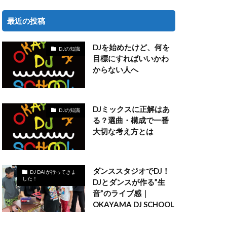
最近の投稿
DJを始めたけど、何を
DJの知識
目標にすればいいかわ
からない人へ
DJミックスに正解はあ
DJの知識
る？選曲・構成で一番
大切な考え方とは
ダンススタジオでDJ！
DJ DAIが行ってきま
した！
DJとダンスが作る”生
音”のライブ感｜
OKAYAMA DJ SCHOOL