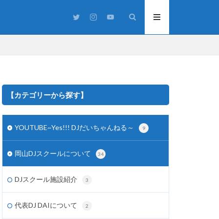
【カテゴリーから探す】
YOUTUBE~Yes!!! DJだいちゃんねる～
9
スタジオ
うまつり
岡山DJスクールについて
34
洋楽
渋谷
IVE
DJplay
DJスクール施設紹介
3
J機材
Party
j
代表DJ DAIについて
2