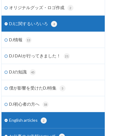
オリジナルグッズ・ロゴ作成
2
DJに関するいろいろ
4
DJ情報
13
DJ DAIが行ってきました！
21
DJの知識
45
僕が影響を受けたDJ特集
5
DJ初心者の方へ
18
English articles
2