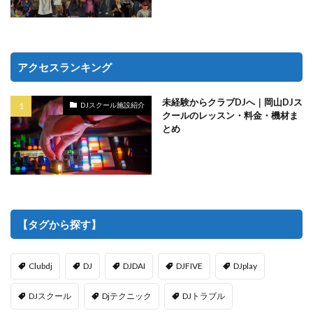
アクセスランキング
未経験からクラブDJへ｜岡山DJス
DJスクール施設紹介
クールのレッスン・料金・機材ま
とめ
【タグから探す】
Clubdj
DJ
DJDAI
DJFIVE
DJplay
DJスクール
Djテクニック
DJトラブル