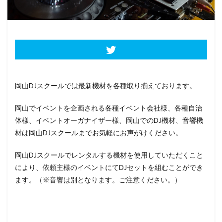
DJplay
DJスクール
Djテクニック
DJトラブル
DJレッスン
DJ体験
Dj出演
DJ機材
Party
DJ機材レンタル
dj知識
ERICKDLUX
Event
HIPHOP
Kbassjam
kidsdj
MichaelJackson
Nightclub
選曲
岡山DJスクールでは最新機材を各種取り揃えております。
検索
岡山でイベントを企画される各種イベント会社様、各種自治
体様、イベントオーガナイザー様、岡山でのDJ機材、音響機
材は岡山DJスクールまでお気軽にお声がけください。
岡山DJスクールでレンタルする機材を使用していただくこと
により、依頼主様のイベントにてDJセットを組むことができ
ます。（※音響は別となります。ご注意ください。）