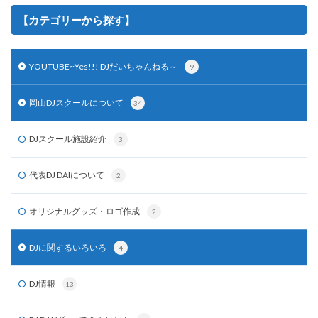
【カテゴリーから探す】
YOUTUBE~Yes!!! DJだいちゃんねる～
9
岡山DJスクールについて
34
DJスクール施設紹介
3
代表DJ DAIについて
2
オリジナルグッズ・ロゴ作成
2
DJに関するいろいろ
4
DJ情報
13