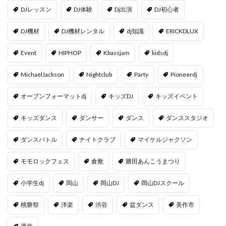
DJレッスン
DJ体験
Dj出演
DJ初心者
DJ機材
DJ機材レンタル
dj知識
ERICKDLUX
Event
HIPHOP
Kbassjam
kidsdj
MichaelJackson
Nightclub
Party
Pioneerdj
オープンフォーマットdj
キッズDJ
キッズイベント
キッズダンス
ダンサー
ダンス
ダンススタジオ
ダンスバトル
ナイトクラブ
マイケルジャクソン
モモロックフェス
倉敷
勝田あんこうまつり
小学生dj
岡山
岡山DJ
岡山DJスクール
桃磐祭
洋楽
渋谷
盆ダンス
美作市