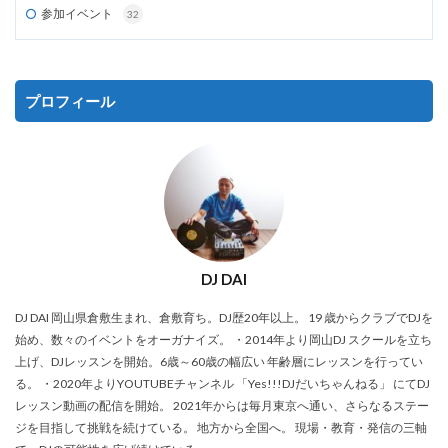
参加イベント
32
プロフィール
DJ DAI
DJ DAI 岡山県倉敷生まれ、倉敷育ち。DJ歴20年以上。 19 歳からクラブでDJを
始め、数々のイベントをオーガナイズ。 ・2014年より岡山DJ スクールを立ち
上げ、DJレッスンを開始。6歳～60歳の幅広い 年齢層にレッスンを行ってい
る。 ・2020年よりYOUTUBEチャンネル 「Yes!!!DJだいちゃんねる」 にてDJ
レッスン動画の配信を開始。 2021年からは毎月東京へ通い、さらなるステー
ジを目指して挑戦を続けている。 地方から全国へ。 現場・教育・発信の三軸