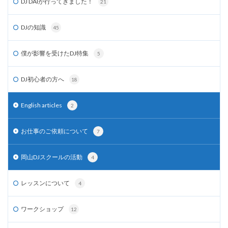
DJ DAIが行ってきました！
21
DJの知識
45
僕が影響を受けたDJ特集
5
DJ初心者の方へ
18
English articles
2
お仕事のご依頼について
7
岡山DJスクールの活動
4
レッスンについて
4
ワークショップ
12