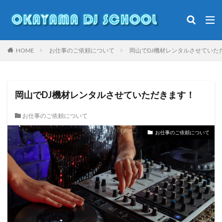
DJ
岡山DJスクール
DJやり方
DJ初心者
DJ入門
カテゴリー
HOME
お仕事のご依頼について
岡山でDJ機材レンタルさせていた
タグ
岡山でDJ機材レンタルさせていただきます！
Clubdj
倉敷
キッズイベント
キッズダンス
お仕事のご依頼について
ダンサー
ダンス
ダンススタジオ
お仕事のご依頼について
ダンスバトル
ナイトクラブ
マイケルジャクソン
モモロックフェス
勝田あんこうまつり
オープンフォーマットdj
小学生dj
岡山
岡山DJ
岡山DJスクール
桃磐祭
洋楽
渋谷
盆ダンス
美作市
キッズDJ
Pioneerdj
DJ
DJ初心者
DJDAI
DJFIVE