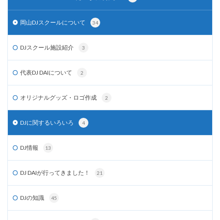
岡山DJスクールについて
34
DJスクール施設紹介
3
代表DJ DAIについて
2
オリジナルグッズ・ロゴ作成
2
DJに関するいろいろ
4
DJ情報
13
DJ DAIが行ってきました！
21
DJの知識
45