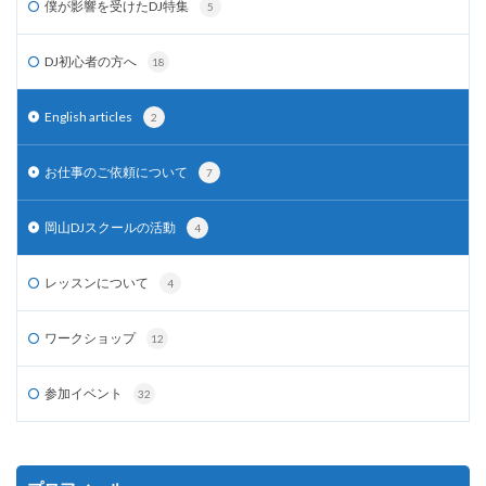
僕が影響を受けたDJ特集
5
DJ初心者の方へ
18
English articles
2
お仕事のご依頼について
7
岡山DJスクールの活動
4
レッスンについて
4
ワークショップ
12
参加イベント
32