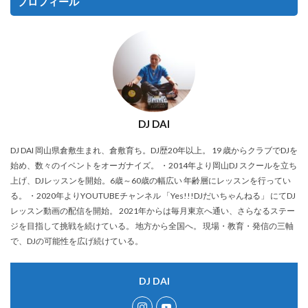
プロフィール
DJ DAI
DJ DAI 岡山県倉敷生まれ、倉敷育ち。DJ歴20年以上。 19 歳からクラブでDJを
始め、数々のイベントをオーガナイズ。 ・2014年より岡山DJ スクールを立ち
上げ、DJレッスンを開始。6歳～60歳の幅広い 年齢層にレッスンを行ってい
る。 ・2020年よりYOUTUBEチャンネル 「Yes!!!DJだいちゃんねる」 にてDJ
レッスン動画の配信を開始。 2021年からは毎月東京へ通い、さらなるステー
ジを目指して挑戦を続けている。 地方から全国へ。 現場・教育・発信の三軸
で、DJの可能性を広げ続けている。
DJ DAI