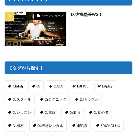
DJ宮島塾長WS！
ワークショップ
【タグから探す】
Clubdj
DJ
DJDAI
DJFIVE
DJplay
DJスクール
Djテクニック
DJトラブル
DJレッスン
DJ体験
Dj出演
DJ初心者
DJ機材
DJ機材レンタル
dj知識
ERICKDLUX