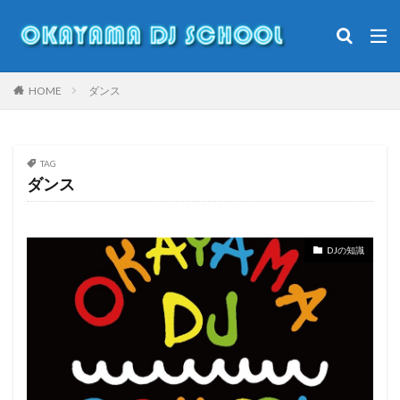
DJ
岡山DJスクール
DJやり方
DJ初心者
DJ入門
カテゴリー
HOME
ダンス
TAG
タグ
ダンス
Clubdj
倉敷
キッズイベント
キッズダンス
ダンサー
ダンス
ダンススタジオ
DJの知識
ダンスバトル
ナイトクラブ
マイケルジャクソン
モモロックフェス
勝田あんこうまつり
オープンフォーマットdj
小学生dj
岡山
岡山DJ
岡山DJスクール
桃磐祭
洋楽
渋谷
盆ダンス
美作市
キッズDJ
Pioneerdj
DJ
DJ初心者
DJDAI
DJFIVE