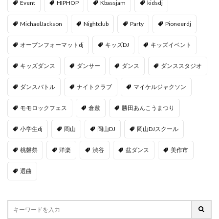
Event
HIPHOP
Kbassjam
kidsdj
MichaelJackson
Nightclub
Party
Pioneerdj
オープンフォーマットdj
キッズDJ
キッズイベント
キッズダンス
ダンサー
ダンス
ダンススタジオ
ダンスバトル
ナイトクラブ
マイケルジャクソン
モモロックフェス
倉敷
勝田あんこうまつり
小学生dj
岡山
岡山DJ
岡山DJスクール
桃磐祭
洋楽
渋谷
盆ダンス
美作市
選曲