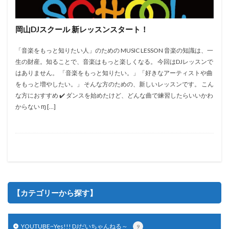
DJplay
DJスクール
Djテクニック
DJトラブル
DJレッスン
DJ体験
Dj出演
DJ機材
Party
岡山DJスクール 新レッスンスタート！
DJ機材レンタル
dj知識
ERICKDLUX
Event
「音楽をもっと知りたい人」のための MUSIC LESSON 音楽の知識は、一
HIPHOP
Kbassjam
kidsdj
MichaelJackson
生の財産。知ることで、音楽はもっと楽しくなる。 今回はDJレッスンで
Nightclub
選曲
はありません。 「音楽をもっと知りたい。」「好きなアーティストや曲
をもっと増やしたい。」 そんな方のための、新しいレッスンです。 こん
な方におすすめ ✔️ ダンスを始めたけど、どんな曲で練習したらいいかわ
検索
からない ɱ […]
【カテゴリーから探す】
YOUTUBE~Yes!!! DJだいちゃんねる～
9