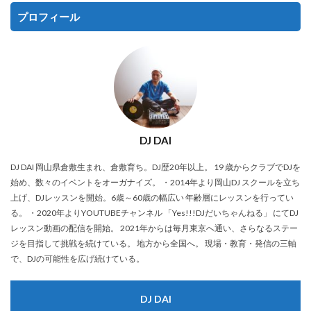
プロフィール
DJ DAI
DJ DAI 岡山県倉敷生まれ、倉敷育ち。DJ歴20年以上。 19 歳からクラブでDJを
始め、数々のイベントをオーガナイズ。 ・2014年より岡山DJ スクールを立ち
上げ、DJレッスンを開始。6歳～60歳の幅広い 年齢層にレッスンを行ってい
る。 ・2020年よりYOUTUBEチャンネル 「Yes!!!DJだいちゃんねる」 にてDJ
レッスン動画の配信を開始。 2021年からは毎月東京へ通い、さらなるステー
ジを目指して挑戦を続けている。 地方から全国へ。 現場・教育・発信の三軸
で、DJの可能性を広げ続けている。
DJ DAI