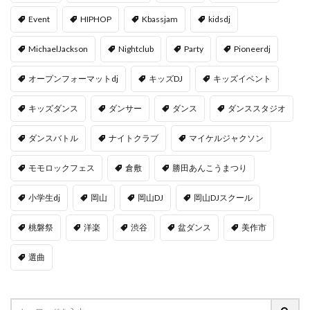
Event
HIPHOP
Kbassjam
kidsdj
MichaelJackson
Nightclub
Party
Pioneerdj
オープンフォーマットdj
キッズDJ
キッズイベント
キッズダンス
ダンサー
ダンス
ダンススタジオ
ダンスバトル
ナイトクラブ
マイケルジャクソン
モモロックフェス
倉敷
勝田あんこうまつり
小学生dj
岡山
岡山DJ
岡山DJスクール
桃磐祭
洋楽
渋谷
盆ダンス
美作市
選曲