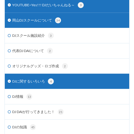
YOUTUBE~Yes!!! DJだいちゃんねる～
9
岡山DJスクールについて
34
DJスクール施設紹介
3
代表DJ DAIについて
2
オリジナルグッズ・ロゴ作成
2
DJに関するいろいろ
4
DJ情報
13
DJ DAIが行ってきました！
21
DJの知識
45