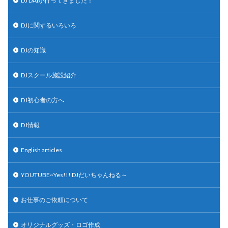
DJ DAIが行ってきました！
DJに関するいろいろ
DJの知識
DJスクール施設紹介
DJ初心者の方へ
DJ情報
English articles
YOUTUBE~Yes!!! DJだいちゃんねる～
お仕事のご依頼について
オリジナルグッズ・ロゴ作成