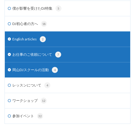
僕が影響を受けたDJ特集
5
DJ初心者の方へ
18
English articles
2
お仕事のご依頼について
7
岡山DJスクールの活動
4
レッスンについて
4
ワークショップ
12
参加イベント
32