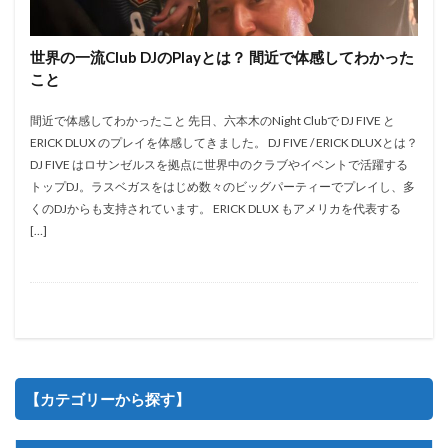
DJplay
DJスクール
Djテクニック
DJトラブル
DJレッスン
DJ体験
Dj出演
DJ機材
Party
世界の一流Club DJのPlayとは？ 間近で体感してわかった
DJ機材レンタル
dj知識
ERICKDLUX
Event
こと
HIPHOP
Kbassjam
kidsdj
MichaelJackson
間近で体感してわかったこと 先日、六本木のNight Clubで DJ FIVE と
Nightclub
選曲
ERICK DLUX のプレイを体感してきました。 DJ FIVE / ERICK DLUXとは？
DJ FIVE はロサンゼルスを拠点に世界中のクラブやイベントで活躍する
トップDJ。ラスベガスをはじめ数々のビッグパーティーでプレイし、多
検索
くのDJからも支持されています。 ERICK DLUX もアメリカを代表する
[…]
【カテゴリーから探す】