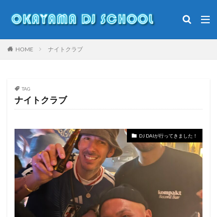
DJ
岡山DJスクール
DJやり方
DJ初心者
DJ入門
カテゴリー
HOME
ナイトクラブ
TAG
タグ
ナイトクラブ
Clubdj
倉敷
キッズイベント
キッズダンス
ダンサー
ダンス
ダンススタジオ
DJ DAIが行ってきました！
ダンスバトル
ナイトクラブ
マイケルジャクソン
モモロックフェス
勝田あんこうまつり
オープンフォーマットdj
小学生dj
岡山
岡山DJ
岡山DJスクール
桃磐祭
洋楽
渋谷
盆ダンス
美作市
キッズDJ
Pioneerdj
DJ
DJ初心者
DJDAI
DJFIVE