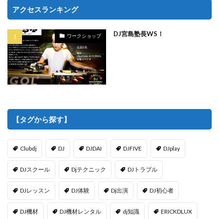
アクセスランキング
DJ宮島塾長WS！
ワークショップ
【タグから探す】
Clubdj
DJ
DJDAI
DJFIVE
DJplay
DJスクール
Djテクニック
DJトラブル
DJレッスン
DJ体験
Dj出演
DJ初心者
DJ機材
DJ機材レンタル
dj知識
ERICKDLUX