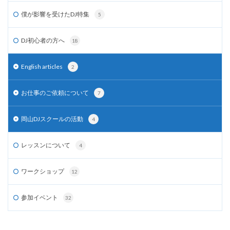
僕が影響を受けたDJ特集
5
DJ初心者の方へ
18
English articles
2
お仕事のご依頼について
7
岡山DJスクールの活動
4
レッスンについて
4
ワークショップ
12
参加イベント
32