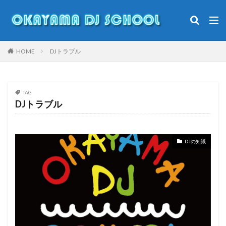
DJ
岡山DJスクール
DJやり方
DJ初心者
DJ入門
カテゴリー
HOME
DJトラブル
TAG
タグ
DJトラブル
Clubdj
倉敷
キッズイベント
キッズダンス
ダンサー
ダンス
ダンススタジオ
DJの知識
ダンスバトル
ナイトクラブ
マイケルジャクソン
モモロックフェス
勝田あんこうまつり
オープンフォーマットdj
小学生dj
岡山
岡山DJ
岡山DJスクール
桃磐祭
洋楽
渋谷
盆ダンス
美作市
キッズDJ
Pioneerdj
DJ
DJ初心者
DJDAI
DJFIVE