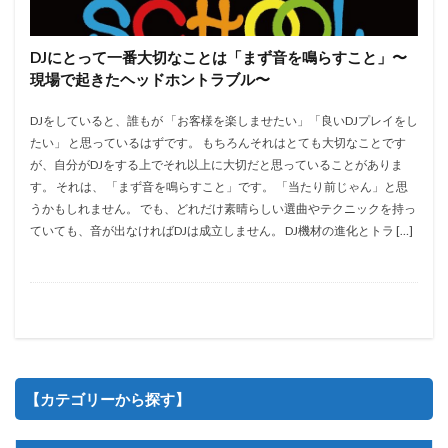
DJplay
DJスクール
Djテクニック
DJトラブル
DJレッスン
DJ体験
Dj出演
DJ機材
Party
DJにとって一番大切なことは「まず音を鳴らすこと」〜
DJ機材レンタル
dj知識
ERICKDLUX
Event
現場で起きたヘッドホントラブル〜
HIPHOP
Kbassjam
kidsdj
MichaelJackson
DJをしていると、誰もが 「お客様を楽しませたい」「良いDJプレイをし
Nightclub
選曲
たい」 と思っているはずです。 もちろんそれはとても大切なことです
が、自分がDJをする上でそれ以上に大切だと思っていることがありま
す。 それは、 「まず音を鳴らすこと」です。 「当たり前じゃん」と思
検索
うかもしれません。 でも、どれだけ素晴らしい選曲やテクニックを持っ
ていても、音が出なければDJは成立しません。 DJ機材の進化とトラ […]
【カテゴリーから探す】