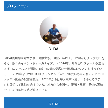
プロフィール
DJ DAI
DJ DAI 岡山県倉敷生まれ、倉敷育ち。DJ歴20年以上。 19 歳からクラブでDJを
始め、数々のイベントをオーガナイズ。 ・2014年より岡山DJ スクールを立ち
上げ、DJレッスンを開始。6歳～60歳の幅広い 年齢層にレッスンを行ってい
る。 ・2020年よりYOUTUBEチャンネル 「Yes!!!DJだいちゃんねる」 にてDJ
レッスン動画の配信を開始。 2021年からは毎月東京へ通い、さらなるステー
ジを目指して挑戦を続けている。 地方から全国へ。 現場・教育・発信の三軸
で、DJの可能性を広げ続けている。
DJ DAI