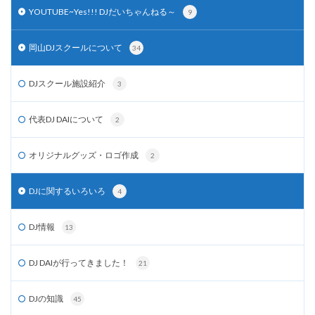
YOUTUBE~Yes!!! DJだいちゃんねる～
9
岡山DJスクールについて
34
DJスクール施設紹介
3
代表DJ DAIについて
2
オリジナルグッズ・ロゴ作成
2
DJに関するいろいろ
4
DJ情報
13
DJ DAIが行ってきました！
21
DJの知識
45