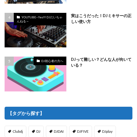
実はこうだった！DJミキサーの正
YOUTUBE~Yes!!! DJだいちゃ
しい使い方
んねる～
DJって難しい？どんな人が向いて
DJ初心者の方へ
いる？
【タグから探す】
Clubdj
DJ
DJDAI
DJFIVE
DJplay