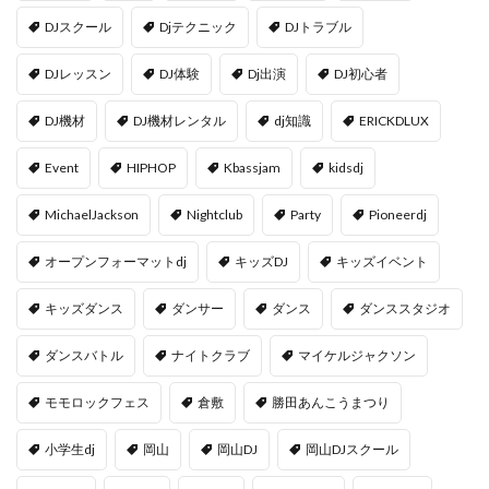
DJスクール
Djテクニック
DJトラブル
DJレッスン
DJ体験
Dj出演
DJ初心者
DJ機材
DJ機材レンタル
dj知識
ERICKDLUX
Event
HIPHOP
Kbassjam
kidsdj
MichaelJackson
Nightclub
Party
Pioneerdj
オープンフォーマットdj
キッズDJ
キッズイベント
キッズダンス
ダンサー
ダンス
ダンススタジオ
ダンスバトル
ナイトクラブ
マイケルジャクソン
モモロックフェス
倉敷
勝田あんこうまつり
小学生dj
岡山
岡山DJ
岡山DJスクール