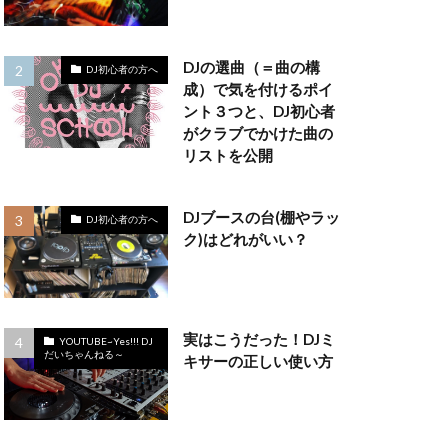
DJの選曲（＝曲の構
DJ初心者の方へ
成）で気を付けるポイ
ント３つと、DJ初心者
がクラブでかけた曲の
リストを公開
DJブースの台(棚やラッ
DJ初心者の方へ
ク)はどれがいい？
実はこうだった！DJミ
YOUTUBE~Yes!!! DJ
だいちゃんねる～
キサーの正しい使い方