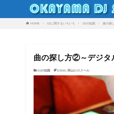
DJ
岡山DJスクール
HOME
DJに関するいろいろ
DJの知識
曲の探
カテゴリー
曲の探し方②～デジタ
タグ
Clubdj
倉敷
DJの知識
DJDAI
,
岡山DJスクール
ダンスバトル
オープンフォーマッ
盆ダンス
美
DJスクール
DJ機材レンタル
MichaelJackson