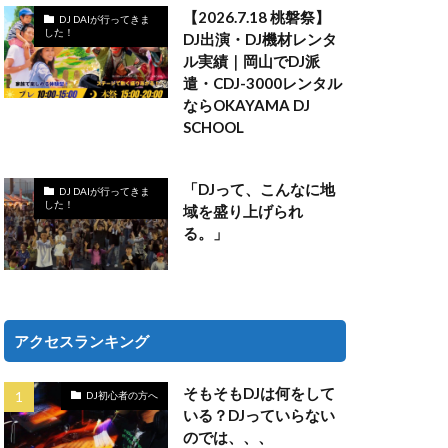
【2026.7.18 桃磐祭】
DJ DAIが行ってきま
した！
DJ出演・DJ機材レンタ
ル実績｜岡山でDJ派
遣・CDJ-3000レンタル
ならOKAYAMA DJ
SCHOOL
「DJって、こんなに地
DJ DAIが行ってきま
した！
域を盛り上げられ
る。」
アクセスランキング
そもそもDJは何をして
DJ初心者の方へ
いる？DJっていらない
のでは、、、