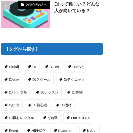
DJって難しい？どんな
DJ初心者の方へ
人が向いている？
【タグから探す】
Clubdj
DJ
DJDAI
DJFIVE
DJplay
DJスクール
Djテクニック
DJトラブル
DJレッスン
DJ体験
Dj出演
DJ初心者
DJ機材
DJ機材レンタル
dj知識
ERICKDLUX
Event
HIPHOP
Kbassjam
kidsdj