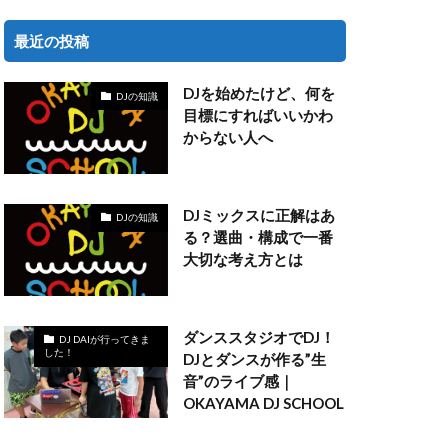
最近の投稿
DJを始めたけど、何を
DJの知識
目標にすればいいかわ
からない人へ
DJミックスに正解はあ
DJの知識
る？選曲・構成で一番
大切な考え方とは
ダンススタジオでDJ！
DJ DAIが行ってきま
した！
DJとダンスが作る”生
音”のライブ感｜
OKAYAMA DJ SCHOOL