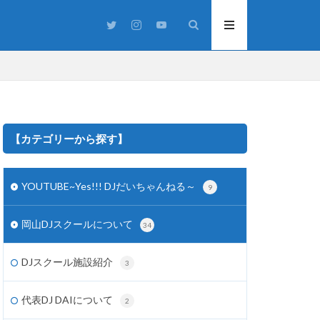
【カテゴリーから探す】
YOUTUBE~Yes!!! DJだいちゃんねる～
9
スタジオ
うまつり
岡山DJスクールについて
34
洋楽
渋谷
IVE
DJplay
DJスクール施設紹介
3
J機材
Party
j
代表DJ DAIについて
2