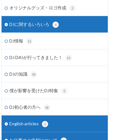
オリジナルグッズ・ロゴ作成
2
DJに関するいろいろ
4
DJ情報
13
DJ DAIが行ってきました！
21
DJの知識
45
僕が影響を受けたDJ特集
5
DJ初心者の方へ
18
English articles
2