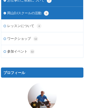
お仕事のご依頼について
7
岡山DJスクールの活動
4
レッスンについて
4
ワークショップ
12
参加イベント
32
プロフィール