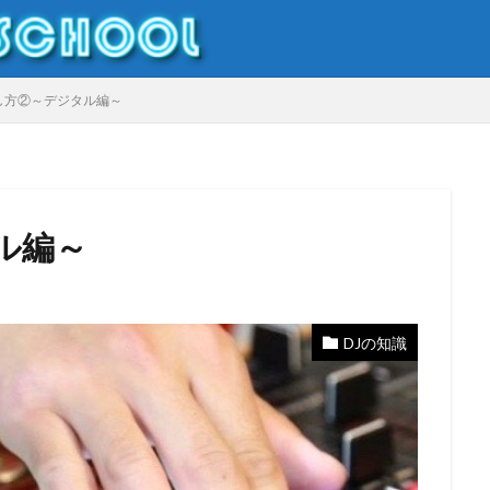
DJやり方
DJ初心者
DJ入門
し方②～デジタル編～
ル編～
キッズイベント
キッズダンス
ダンサー
ダンス
ダンス
ナイトクラブ
マイケルジャクソン
モモロックフェス
勝田あんこ
DJの知識
トdj
小学生dj
岡山
岡山DJ
岡山DJスクール
桃磐祭
作市
キッズDJ
Pioneerdj
DJ
DJ初心者
DJDAI
DJF
Djテクニック
DJトラブル
DJレッスン
DJ体験
Dj出演
D
dj知識
ERICKDLUX
Event
HIPHOP
Kbassjam
kidsd
Nightclub
選曲